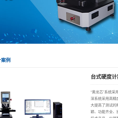
计案例
台式硬度计
“奥龙芯”系统
深系统采用高精
大提高了测试的
颖、功能齐全、