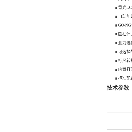
u
背光
L
u
自动加
u
GO/N
u
圆柱体
u
测力选
u
可选择
u
标尺转
u
内置打
u
标准配
技术参数