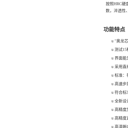
按照HRC
数，淬透性
功能特点
u
“
奥龙
u
测试
1
u
界面能
u
采用直
u
标准：
u
高速步
u
符合标
u
全新设
u
高精度
u
高精度
u
高清晰