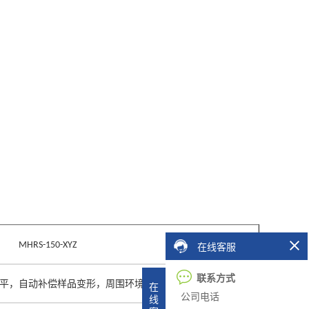
在线客服
MHRS-150
-
XYZ
联系方式
平，自动补偿样品变形，周围环境震动对测量的影响
在
公司电话
线