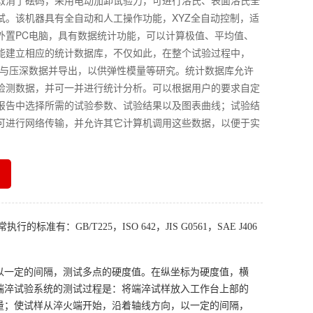
取消了砝码，采用电动加卸试验力，可进行洛氏、表面洛氏全
试。该机器具有全自动和人工操作功能，XYZ全自动控制，适
外置PC电脑，具有数据统计功能，可以计算极值、平均值、
能建立相应的统计数据库，不仅如此，在整个试验过程中，
力与压深数据并导出，以供弹性模量等研究。统计数据库允许
检测数据，并可一并进行统计分析。可以根据用户的要求自定
报告中选择所需的试验参数、试验结果以及图表曲线；试验结
可进行网络传输，并允许其它计算机调用这些数据，以便于实
行的标准有：GB/T225，ISO
642，
JIS G0561
，
SAE J406
以一定的间隔，测试多点的硬度值。在纵坐标为硬度值，横
端淬试验系统的测试过程是：将端淬试样放入工作台上部的
量；使试样从淬火端开始，沿着轴线方向，以一定的间隔，