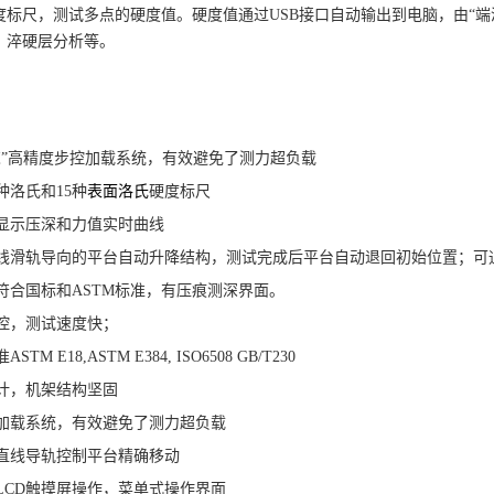
硬度标尺，测试多点的硬度值。硬度值通过USB接口自动输出到电脑，由“
、淬硬层分析等。
芯
”高精度步控
加载系统
，
有效避免了测力超负载
5种洛氏和15种
表面洛氏
硬度标尺
显示压深和力值实时曲线
线滑轨导向的
平台自动升降
结构
，
测试完成后平台自动退回初始位置；
可
符合国标和
ASTM标准，有压痕测深界面。
控，测试速度快
；
准
ASTM E18,ASTM E384, ISO6508 GB/T230
计，机架结构坚固
加载系统，有效避免了测力超负载
直线导轨控制
平台
精确移动
LCD触摸屏操作，菜单式操作界面