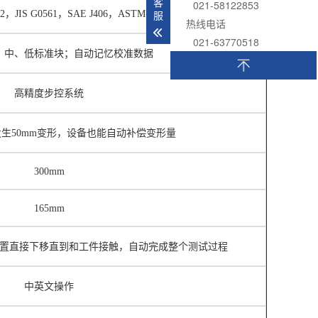
客
021-58122853
服
42，
JIS G0561
，
SAE J406
，
ASTM-A-255
热线电话
021-63770518
、中、低标准块；自动记忆校准数据
高精度步控系统
发生
50mm
变形，设备也能自动补偿变形量
300mm
165mm
置直接下移直到和工件接触，自动完成整个测试过程
中英文操作