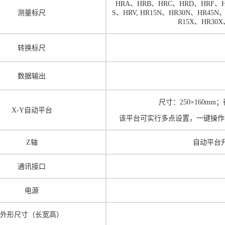
HRA
、
HRB
、
HRC
、
HRD
、
HRF
、
测量标尺
S
、
HRV, HR15N
、
HR30N
、
HR45N
R15X
、
HR30X
转换标尺
数据输出
尺寸：
250
×
160mm
；
X-Y
自动平台
该平台可实行多点设置，一键操作
Z
轴
自动
平台
通讯接口
电源
外形尺寸
（长宽高）