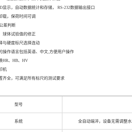
CD显示，自动数据统计和存储， RS-232数据输出接口
卸载，保荷时间可调
G公差判断
、球体试验值的修正
择与硬度标尺选择连动
的操作语言包括英语、中文
,方便用户操作
换
HR、HB、HV
印机
置齐全，可满足所有标
尺的测试要求
型号
系统
全自动端淬，设备无需调整水