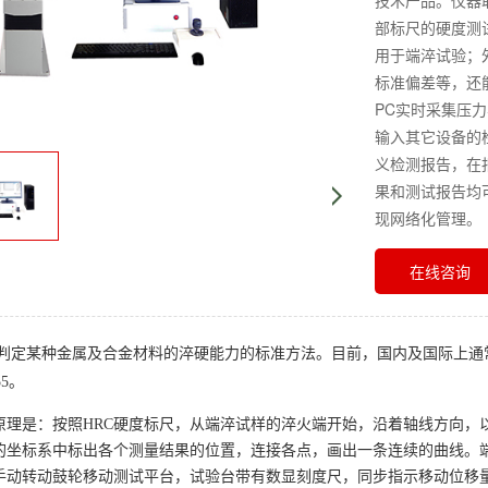
技术产品。仪器
部标尺的硬度测
用于端淬试验；
标准偏差等，还
PC实时采集压
输入其它设备的
义检测报告，在
果和测试报告均
现网络化管理。
在线咨询
判定某种金属及合金材料的淬硬能力的标准方法。
目前，国内及国际上通常执
55。
原理是：按照
HRC硬度标尺，从端淬试样的淬火端开始，沿着轴线方向，
的坐标系中标出各个测量结果的位置，连接各点，画出一条连续的曲线。
手动转动鼓轮移动测试平台，试验台带有数显刻度尺，同步指示移动位移