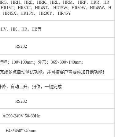
HRG
、
HRH
、
HRE
、
HRK
、
HRL
、
HRM
、
HRP
、
HRR
、
HR
、
HR15T
、
HR30T
、
HR45T
、
HR15W
、
HR30W
、
HR45W
、
H
、
HR45X
、
HR15Y
、
HR30Y
、
HR45Y
HV
、
HK
、
HR、
HB
等
RS232
行程：
100
×
100mm
；外形：
365
×
300
×
140mm;
完成多点自动测试功能。并可按客户需要添加其他功能！
升降
，自动上升、归位，一键完成
R
S232
AC90-240V 50-60Hz
645
*
45
0*7
40
mm