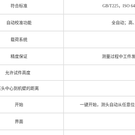
符合标准
GB/T225，ISO
6
自动校准功能
全自动；高
载荷系统
精度保证
测量过程中工件
允许试件高度
压头中心到机壁的距离
开始
一键开始，测头自动从任意位
界面