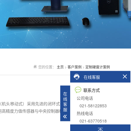
您的位置：
主页
>
客户案例
>
定制硬度计案例
在线客服
联系方式
在
公司电话
线
氏硬度计（机头移动式）采用先进的闭环式传感器控制技术实现全自动
客
021-58122853
服
用高精度力值传感器与中央控制器构成闭环回路实现全程连...
热线电话
021-63770518
阅读详情